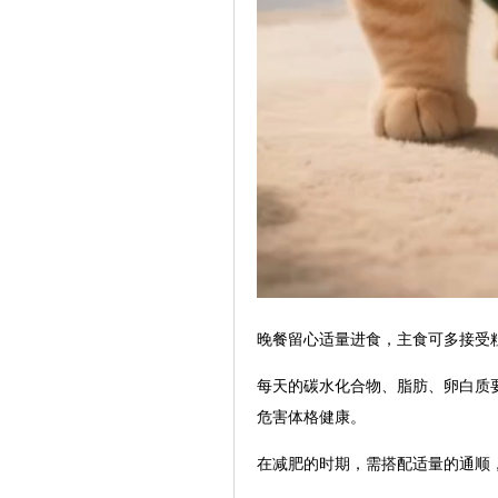
晚餐留心适量进食，主食可多接受
每天的碳水化合物、脂肪、卵白质
危害体格健康。
在减肥的时期，需搭配适量的通顺